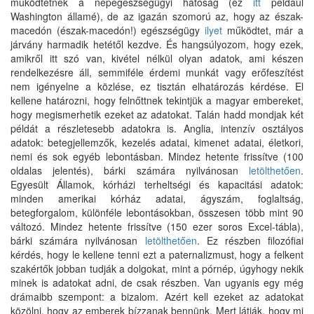
működtetnek a népegészségügyi hatóság (ez
itt
például
Washington államé), de az igazán szomorú az, hogy az észak-
macedón (észak-macedón!) egészségügy
ilyet
működtet, már a
járvány harmadik hetétől kezdve. És hangsúlyozom, hogy ezek,
amikről itt szó van, kivétel nélkül olyan adatok, ami készen
rendelkezésre áll, semmiféle érdemi munkát vagy erőfeszítést
nem igényelne a közlése, ez tisztán elhatározás kérdése. El
kellene határozni, hogy felnőttnek tekintjük a magyar embereket,
hogy megismerhetik ezeket az adatokat. Talán hadd mondjak két
példát a részletesebb adatokra is. Anglia, intenzív osztályos
adatok: betegjellemzők, kezelés adatai, kimenet adatai, életkori,
nemi és sok egyéb lebontásban. Mindez hetente frissítve (100
oldalas jelentés), bárki számára nyilvánosan
letölthetően
.
Egyesült Államok, kórházi terheltségi és kapacitási adatok:
minden amerikai kórház adatai, ágyszám, foglaltság,
betegforgalom, különféle lebontásokban, összesen több mint 90
változó. Mindez hetente frissítve (150 ezer soros Excel-tábla),
bárki számára nyilvánosan
letölthetően
. Ez részben filozófiai
kérdés, hogy le kellene tenni ezt a paternalizmust, hogy a felkent
szakértők jobban tudják a dolgokat, mint a pórnép, úgyhogy nekik
minek is adatokat adni, de csak részben. Van ugyanis egy még
drámaibb szempont: a bizalom. Azért kell ezeket az adatokat
közölni, hogy az emberek bízzanak bennünk. Mert látják, hogy mi