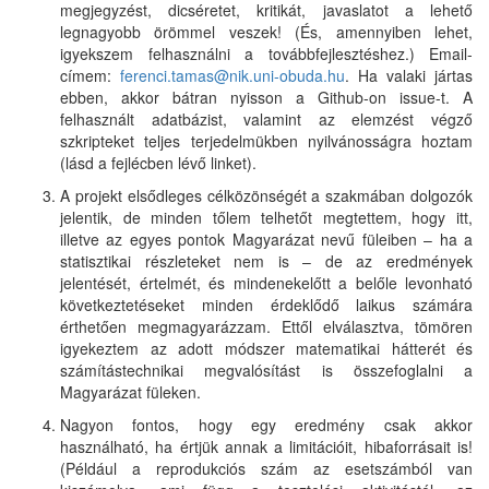
megjegyzést, dicséretet, kritikát, javaslatot a lehető
legnagyobb örömmel veszek! (És, amennyiben lehet,
igyekszem felhasználni a továbbfejlesztéshez.) Email-
címem:
ferenci.tamas@nik.uni-obuda.hu
. Ha valaki jártas
ebben, akkor bátran nyisson a Github-on issue-t. A
felhasznált adatbázist, valamint az elemzést végző
szkripteket teljes terjedelmükben nyilvánosságra hoztam
(lásd a fejlécben lévő linket).
A projekt elsődleges célközönségét a szakmában dolgozók
jelentik, de minden tőlem telhetőt megtettem, hogy itt,
illetve az egyes pontok Magyarázat nevű füleiben – ha a
statisztikai részleteket nem is – de az eredmények
jelentését, értelmét, és mindenekelőtt a belőle levonható
következtetéseket minden érdeklődő laikus számára
érthetően megmagyarázzam. Ettől elválasztva, tömören
igyekeztem az adott módszer matematikai hátterét és
számítástechnikai megvalósítást is összefoglalni a
Magyarázat füleken.
Nagyon fontos, hogy egy eredmény csak akkor
használható, ha értjük annak a limitációit, hibaforrásait is!
(Például a reprodukciós szám az esetszámból van