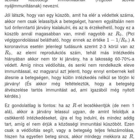
nyájimmunitásnak) nevezni.
Jól látszik, hogy van egy küszöb, amit ha elér a védettek száma,
akkor nem csak lelassítjuk a betegséget, hanem egyáltalán nem
tud önfenntartó járvány kialakulni, és az is érzékelhető, hogy ez a
küszöb annál magasabban van, minél nagyobb az
. (Pici
R
0
R
0
végiggondolással belátható, hogy ennek az értéke
.) A
1
1
−
−
1
/
R
1
/
0
R
0
koronavírus esetén jelenlegi tudásunk szerint 2-3 körül van az
, az elemi reprodukciós szám, tehát más intézkedés
R
0
R
0
hiányában akkor nem tör ki járvány, ha a lakosság 60-70%-a
védett. Amíg nincs védőoltás, és senki nem rendelkezik eleve
immunitással, ez magyarul azt jelenti, hogy ennyi embernek kell
átesnie a betegségen, hogy külön intézkedés nélkül se törjön ki
járvány! (És akkor még feltételeztük, hogy a betegség
átvészelése tartós immunitást ad, ami igazából még nyitott
kérdés.)
Ez gondolatilag is fontos: ha az
-et lecsökkentjük (de nem 1
R
R
alá), akkor a járvány lelassul ugyan, de amint feloldjuk a
csökkentő intézkedéseket, újra el fog indulni, és mindez addig
tart, amíg el nem érjük a közösségi immunitási küszöböt. Ezen
csak a védőoltás segít, vagy a betegség teljes felszámolása,
hiszen ha egyetlen beteg sincs, akkor mindegy mekkora az
,
R
R