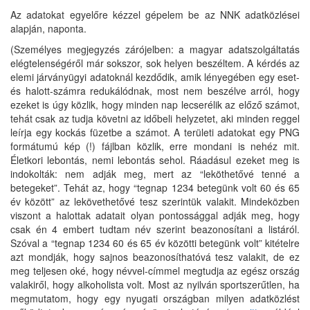
Az adatokat egyelőre kézzel gépelem be az NNK adatközlései
alapján, naponta.
(Személyes megjegyzés zárójelben: a magyar adatszolgáltatás
elégtelenségéről már sokszor, sok helyen beszéltem. A kérdés az
elemi járványügyi adatoknál kezdődik, amik lényegében egy eset-
és halott-számra redukálódnak, most nem beszélve arról, hogy
ezeket is úgy közlik, hogy minden nap lecserélik az előző számot,
tehát csak az tudja követni az időbeli helyzetet, aki minden reggel
leírja egy kockás füzetbe a számot. A területi adatokat egy PNG
formátumú kép (!) fájlban közlik, erre mondani is nehéz mit.
Életkori lebontás, nemi lebontás sehol. Ráadásul ezeket meg is
indokolták: nem adják meg, mert az “leköthetővé tenné a
betegeket”. Tehát az, hogy “tegnap 1234 betegünk volt 60 és 65
év között” az lekövethetővé tesz szerintük valakit. Mindeközben
viszont a halottak adatait olyan pontossággal adják meg, hogy
csak én 4 embert tudtam név szerint beazonosítani a listáról.
Szóval a “tegnap 1234 60 és 65 év közötti betegünk volt” kitételre
azt mondják, hogy sajnos beazonosíthatóvá tesz valakit, de ez
meg teljesen oké, hogy névvel-címmel megtudja az egész ország
valakiről, hogy alkoholista volt. Most az nyilván sportszerűtlen, ha
megmutatom, hogy egy nyugati országban milyen adatközlést