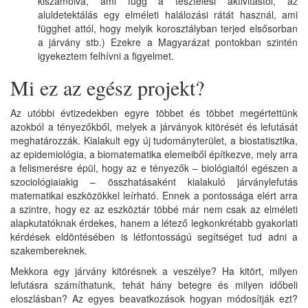
kiszámolva, ami függ a tesztelési aktivitástól, az
aluldetektálás egy elméleti halálozási rátát használ, ami
függhet attól, hogy melyik korosztályban terjed elsősorban
a járvány stb.) Ezekre a Magyarázat pontokban szintén
igyekeztem felhívni a figyelmet.
Mi ez az egész projekt?
Az utóbbi évtizedekben egyre többet és többet megértettünk
azokból a tényezőkből, melyek a járványok kitörését és lefutását
meghatározzák. Kialakult egy új tudományterület, a biostatisztika,
az epidemiológia, a biomatematika elemeiből építkezve, mely arra
a felismerésre épül, hogy az e tényezők – biológiaitól egészen a
szociológiaiakig – összhatásaként kialakuló járványlefutás
matematikai eszközökkel leírható. Ennek a pontossága elért arra
a szintre, hogy ez az eszköztár többé már nem csak az elméleti
alapkutatóknak érdekes, hanem a létező legkonkrétabb gyakorlati
kérdések eldöntésében is létfontosságú segítséget tud adni a
szakembereknek.
Mekkora egy járvány kitörésnek a veszélye? Ha kitört, milyen
lefutásra számíthatunk, tehát hány betegre és milyen időbeli
eloszlásban? Az egyes beavatkozások hogyan módosítják ezt?