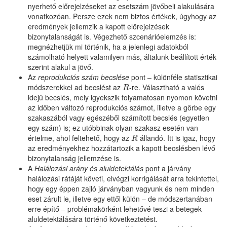
nyerhető előrejelzéseket az esetszám jövőbeli alakulására
vonatkozóan. Persze ezek nem biztos értékek, úgyhogy az
eredmények jellemzik a kapott előrejelzések
bizonytalanságát is. Végezhető szcenárióelemzés is:
megnézhetjük mi történik, ha a jelenlegi adatokból
számolható helyett valamilyen más, általunk beállított érték
szerint alakul a jövő.
Az
reprodukciós szám becslése
pont – különféle statisztikai
módszerekkel ad becslést az
-re. Választható a valós
R
R
idejű becslés, mely igyekszik folyamatosan nyomon követni
az időben változó reprodukciós számot, illetve a görbe egy
szakaszából vagy egészéből számított becslés (egyetlen
egy szám) is; ez utóbbinak olyan szakasz esetén van
értelme, ahol feltehető, hogy az
állandó. Itt is igaz, hogy
R
R
az eredményekhez hozzátartozik a kapott becslésben lévő
bizonytalanság jellemzése is.
A
Halálozási arány és aluldetektálás
pont a járvány
halálozási rátáját követi, elvégzi korrigálását arra tekintettel,
hogy egy éppen zajló járványban vagyunk és nem minden
eset zárult le, illetve egy ettől külön – de módszertanában
erre építő – problémakörként lehetővé teszi a betegek
aluldetektálására történő következtetést.