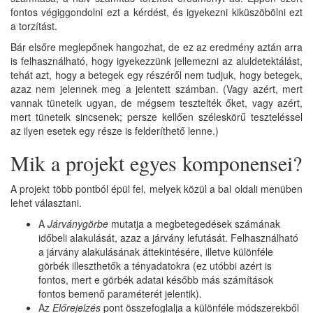
fontos végiggondolni ezt a kérdést, és igyekezni kiküszöbölni ezt
a torzítást.
Bár elsőre meglepőnek hangozhat, de ez az eredmény aztán arra
is felhasználható, hogy igyekezzünk jellemezni az aluldetektálást,
tehát azt, hogy a betegek egy részéről nem tudjuk, hogy betegek,
azaz nem jelennek meg a jelentett számban. (Vagy azért, mert
vannak tüneteik ugyan, de mégsem tesztelték őket, vagy azért,
mert tüneteik sincsenek; persze kellően széleskörű teszteléssel
az ilyen esetek egy része is felderíthető lenne.)
Mik a projekt egyes komponensei?
A projekt több pontból épül fel, melyek közül a bal oldali menüben
lehet választani.
A
Járványgörbe
mutatja a megbetegedések számának
időbeli alakulását, azaz a járvány lefutását. Felhasználható
a járvány alakulásának áttekintésére, illetve különféle
görbék illeszthetők a tényadatokra (ez utóbbi azért is
fontos, mert e görbék adatai később más számítások
fontos bemenő paraméterét jelentik).
Az
Előrejelzés
pont összefoglalja a különféle módszerekből