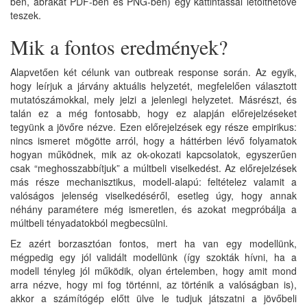
ben, ábrákat PDF-ben és PNG-ben) egy kattintással letölthetővé
teszek.
Mik a fontos eredmények?
Alapvetően két célunk van outbreak response során. Az egyik,
hogy leírjuk a járvány aktuális helyzetét, megfelelően választott
mutatószámokkal, mely jelzi a jelenlegi helyzetet. Másrészt, és
talán ez a még fontosabb, hogy ez alapján előrejelzéseket
tegyünk a jövőre nézve. Ezen előrejelzések egy része empirikus:
nincs ismeret mögötte arról, hogy a háttérben lévő folyamatok
hogyan működnek, mik az ok-okozati kapcsolatok, egyszerűen
csak “meghosszabbítjuk” a múltbeli viselkedést. Az előrejelzések
más része mechanisztikus, modell-alapú: feltételez valamit a
valóságos jelenség viselkedéséről, esetleg úgy, hogy annak
néhány paramétere még ismeretlen, és azokat megpróbálja a
múltbeli tényadatokból megbecsülni.
Ez azért borzasztóan fontos, mert ha van egy modellünk,
mégpedig egy jól validált modellünk (így szokták hívni, ha a
modell tényleg jól működik, olyan értelemben, hogy amit mond
arra nézve, hogy mi fog történni, az történik a valóságban is),
akkor a számítógép előtt ülve le tudjuk játszatni a jövőbeli