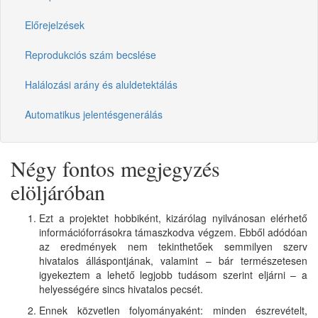
Előrejelzések
Reprodukciós szám becslése
Halálozási arány és aluldetektálás
Automatikus jelentésgenerálás
Négy fontos megjegyzés
elöljáróban
Ezt a projektet hobbiként, kizárólag nyilvánosan elérhető
információforrásokra támaszkodva végzem. Ebből adódóan
az eredmények nem tekinthetőek semmilyen szerv
hivatalos álláspontjának, valamint – bár természetesen
igyekeztem a lehető legjobb tudásom szerint eljárni – a
helyességére sincs hivatalos pecsét.
Ennek közvetlen folyományaként: minden észrevételt,