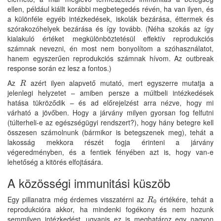
ellen, például kiállt korábbi megbetegedés révén, ha van ilyen, és
a különféle egyéb intézkedések, iskolák bezárása, éttermek és
szórakozóhelyek bezárása és így tovább. (Néha szokás az így
kialakuló értéket megkülönböztetésül effektív reprodukciós
számnak nevezni, én most nem bonyolítom a szóhasználatot,
hanem egyszerűen reprodukciós számnak hívom. Az outbreak
response során ez lesz a fontos.)
Az
azért ilyen alapvető mutató, mert egyszerre mutatja a
R
R
jelenlegi helyzetet – amiben persze a múltbeli intézkedések
hatása tükröződik – és ad előrejelzést arra nézve, hogy mi
várható a jövőben. Hogy a járvány milyen gyorsan fog felfutni
(túlterheli-e az egészségügyi rendszert?), hogy hány betegre kell
összesen számolnunk (bármikor is betegszenek meg), tehát a
lakosság mekkora részét fogja érinteni a járvány
végeredményben, és a fentiek fényében azt is, hogy van-e
lehetőség a kitörés elfojtására.
A közösségi immunitási küszöb
Egy pillanatra még érdemes visszatérni az
értékére, tehát a
R
0
R
0
reprodukcióra akkor, ha mindenki fogékony és nem hozunk
semmilyen intézkedést, ugyanis ez is meghatároz egy nagyon