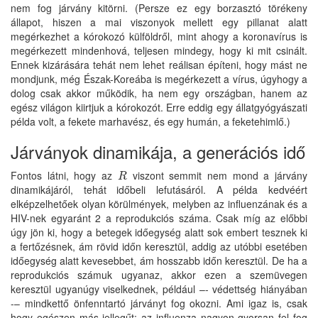
nem fog járvány kitörni. (Persze ez egy borzasztó törékeny
állapot, hiszen a mai viszonyok mellett egy pillanat alatt
megérkezhet a kórokozó külföldről, mint ahogy a koronavírus is
megérkezett mindenhová, teljesen mindegy, hogy ki mit csinált.
Ennek kizárására tehát nem lehet reálisan építeni, hogy mást ne
mondjunk, még Észak-Koreába is megérkezett a vírus, úgyhogy a
dolog csak akkor működik, ha nem egy országban, hanem az
egész világon kiirtjuk a kórokozót. Erre eddig egy állatgyógyászati
példa volt, a fekete marhavész, és egy humán, a feketehimlő.)
Járványok dinamikája, a generációs idő
Fontos látni, hogy az
viszont semmit nem mond a járvány
R
R
dinamikájáról, tehát időbeli lefutásáról. A példa kedvéért
elképzelhetőek olyan körülmények, melyben az influenzának és a
HIV-nek egyaránt 2 a reprodukciós száma. Csak míg az előbbi
úgy jön ki, hogy a betegek időegység alatt sok embert tesznek ki
a fertőzésnek, ám rövid időn keresztül, addig az utóbbi esetében
időegység alatt kevesebbet, ám hosszabb időn keresztül. De ha a
reprodukciós számuk ugyanaz, akkor ezen a szemüvegen
keresztül ugyanúgy viselkednek, például –- védettség hiányában
-– mindkettő önfenntartó járványt fog okozni. Ami igaz is, csak
hogy egészen más jellegűt: az influenza nagyon gyorsan fel fog