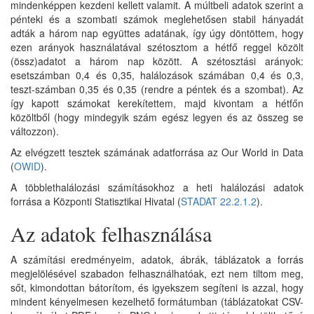
mindenképpen kezdeni kellett valamit. A múltbeli adatok szerint a
pénteki és a szombati számok meglehetősen stabil hányadát
adták a három nap együttes adatának, így úgy döntöttem, hogy
ezen arányok használatával szétosztom a hétfő reggel közölt
(össz)adatot a három nap között. A szétosztási arányok:
esetszámban 0,4 és 0,35, halálozások számában 0,4 és 0,3,
teszt-számban 0,35 és 0,35 (rendre a péntek és a szombat). Az
így kapott számokat kerekítettem, majd kivontam a hétfőn
közöltből (hogy mindegyik szám egész legyen és az összeg se
változzon).
Az elvégzett tesztek számának adatforrása az Our World in Data
(
OWID
).
A többlethalálozási számításokhoz a heti halálozási adatok
forrása a Központi Statisztikai Hivatal (
STADAT 22.2.1.2
).
Az adatok felhasználása
A számítási eredményeim, adatok, ábrák, táblázatok a forrás
megjelölésével szabadon felhasználhatóak, ezt nem tiltom meg,
sőt, kimondottan bátorítom, és igyekszem segíteni is azzal, hogy
mindent kényelmesen kezelhető formátumban (táblázatokat CSV-