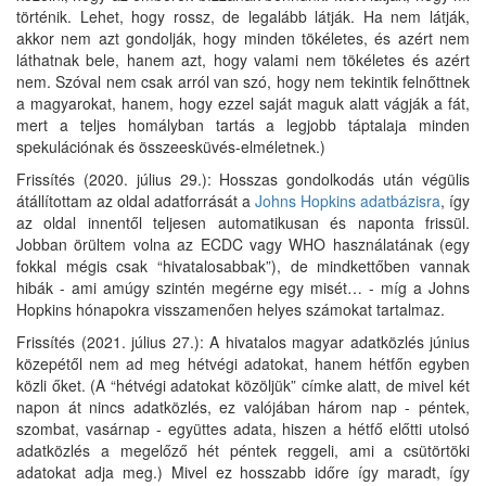
történik. Lehet, hogy rossz, de legalább látják. Ha nem látják,
akkor nem azt gondolják, hogy minden tökéletes, és azért nem
láthatnak bele, hanem azt, hogy valami nem tökéletes és azért
nem. Szóval nem csak arról van szó, hogy nem tekintik felnőttnek
a magyarokat, hanem, hogy ezzel saját maguk alatt vágják a fát,
mert a teljes homályban tartás a legjobb táptalaja minden
spekulációnak és összeesküvés-elméletnek.)
Frissítés (2020. július 29.): Hosszas gondolkodás után végülis
átállítottam az oldal adatforrását a
Johns Hopkins adatbázisra
, így
az oldal innentől teljesen automatikusan és naponta frissül.
Jobban örültem volna az ECDC vagy WHO használatának (egy
fokkal mégis csak “hivatalosabbak”), de mindkettőben vannak
hibák - ami amúgy szintén megérne egy misét… - míg a Johns
Hopkins hónapokra visszamenően helyes számokat tartalmaz.
Frissítés (2021. július 27.): A hivatalos magyar adatközlés június
közepétől nem ad meg hétvégi adatokat, hanem hétfőn egyben
közli őket. (A “hétvégi adatokat közöljük” címke alatt, de mivel két
napon át nincs adatközlés, ez valójában három nap - péntek,
szombat, vasárnap - együttes adata, hiszen a hétfő előtti utolsó
adatközlés a megelőző hét péntek reggeli, ami a csütörtöki
adatokat adja meg.) Mivel ez hosszabb időre így maradt, így