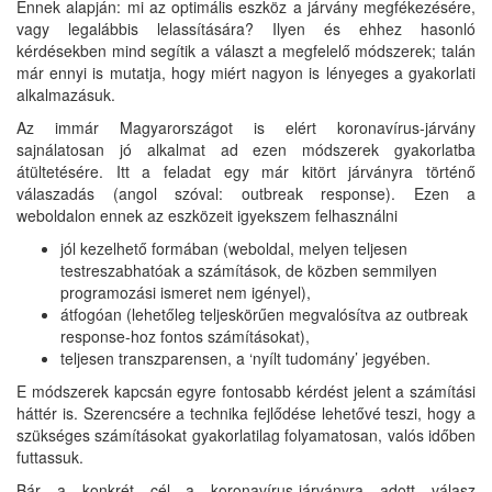
Ennek alapján: mi az optimális eszköz a járvány megfékezésére,
vagy legalábbis lelassítására? Ilyen és ehhez hasonló
kérdésekben mind segítik a választ a megfelelő módszerek; talán
már ennyi is mutatja, hogy miért nagyon is lényeges a gyakorlati
alkalmazásuk.
Az immár Magyarországot is elért koronavírus-járvány
sajnálatosan jó alkalmat ad ezen módszerek gyakorlatba
átültetésére. Itt a feladat egy már kitört járványra történő
válaszadás (angol szóval: outbreak response). Ezen a
weboldalon ennek az eszközeit igyekszem felhasználni
jól kezelhető formában (weboldal, melyen teljesen
testreszabhatóak a számítások, de közben semmilyen
programozási ismeret nem igényel),
átfogóan (lehetőleg teljeskörűen megvalósítva az outbreak
response-hoz fontos számításokat),
teljesen transzparensen, a ‘nyílt tudomány’ jegyében.
E módszerek kapcsán egyre fontosabb kérdést jelent a számítási
háttér is. Szerencsére a technika fejlődése lehetővé teszi, hogy a
szükséges számításokat gyakorlatilag folyamatosan, valós időben
futtassuk.
Bár a konkrét cél a koronavírus-járványra adott válasz