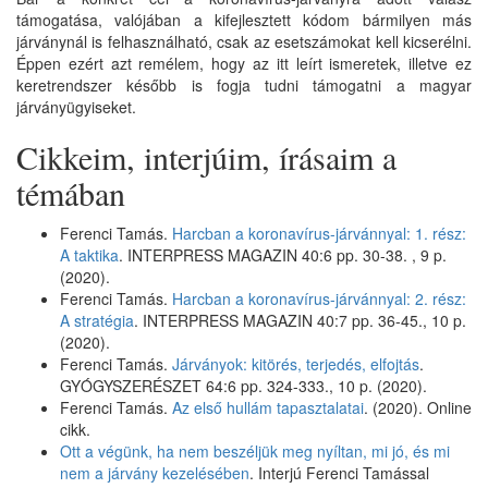
támogatása, valójában a kifejlesztett kódom bármilyen más
járványnál is felhasználható, csak az esetszámokat kell kicserélni.
Éppen ezért azt remélem, hogy az itt leírt ismeretek, illetve ez
keretrendszer később is fogja tudni támogatni a magyar
járványügyiseket.
Cikkeim, interjúim, írásaim a
témában
Ferenci Tamás.
Harcban a koronavírus-járvánnyal: 1. rész:
A taktika
. INTERPRESS MAGAZIN 40:6 pp. 30-38. , 9 p.
(2020).
Ferenci Tamás.
Harcban a koronavírus-járvánnyal: 2. rész:
A stratégia
. INTERPRESS MAGAZIN 40:7 pp. 36-45., 10 p.
(2020).
Ferenci Tamás.
Járványok: kitörés, terjedés, elfojtás
.
GYÓGYSZERÉSZET 64:6 pp. 324-333., 10 p. (2020).
Ferenci Tamás.
Az első hullám tapasztalatai
. (2020). Online
cikk.
Ott a végünk, ha nem beszéljük meg nyíltan, mi jó, és mi
nem a járvány kezelésében
. Interjú Ferenci Tamással