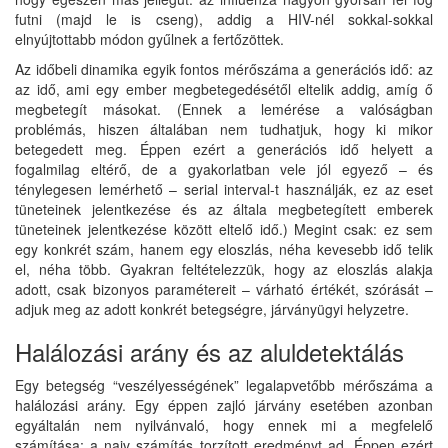
futni (majd le is cseng), addig a HIV-nél sokkal-sokkal
elnyújtottabb módon gyűlnek a fertőzöttek.
Az időbeli dinamika egyik fontos mérőszáma a generációs idő: az
az idő, ami egy ember megbetegedésétől eltelik addig, amíg ő
megbetegít másokat. (Ennek a lemérése a valóságban
problémás, hiszen általában nem tudhatjuk, hogy ki mikor
betegedett meg. Éppen ezért a generációs idő helyett a
fogalmilag eltérő, de a gyakorlatban vele jól egyező – és
ténylegesen lemérhető – serial interval-t használják, ez az eset
tüneteinek jelentkezése és az általa megbetegített emberek
tüneteinek jelentkezése között eltelő idő.) Megint csak: ez sem
egy konkrét szám, hanem egy eloszlás, néha kevesebb idő telik
el, néha több. Gyakran feltételezzük, hogy az eloszlás alakja
adott, csak bizonyos paramétereit – várható értékét, szórását –
adjuk meg az adott konkrét betegségre, járványügyi helyzetre.
Halálozási arány és az aluldetektálás
Egy betegség “veszélyességének” legalapvetőbb mérőszáma a
halálozási arány. Egy éppen zajló járvány esetében azonban
egyáltalán nem nyilvánvaló, hogy ennek mi a megfelelő
számítása; a naiv számítás torzított eredményt ad. Éppen ezért