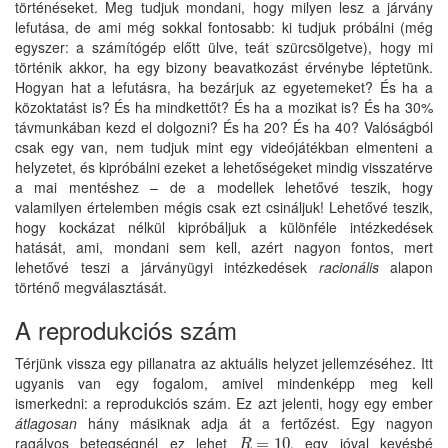
történéseket. Meg tudjuk mondani, hogy milyen lesz a járvány
lefutása, de ami még sokkal fontosabb: ki tudjuk próbálni (még
egyszer: a számítógép előtt ülve, teát szürcsölgetve), hogy mi
történik akkor, ha egy bizony beavatkozást érvénybe léptetünk.
Hogyan hat a lefutásra, ha bezárjuk az egyetemeket? És ha a
közoktatást is? És ha mindkettőt? És ha a mozikat is? És ha 30%
távmunkában kezd el dolgozni? És ha 20? És ha 40? Valóságból
csak egy van, nem tudjuk mint egy videójátékban elmenteni a
helyzetet, és kipróbálni ezeket a lehetőségeket mindig visszatérve
a mai mentéshez – de a modellek lehetővé teszik, hogy
valamilyen értelemben mégis csak ezt csináljuk! Lehetővé teszik,
hogy kockázat nélkül kipróbáljuk a különféle intézkedések
hatását, ami, mondani sem kell, azért nagyon fontos, mert
lehetővé teszi a járványügyi intézkedések
racionális
alapon
történő megválasztását.
A reprodukciós szám
Térjünk vissza egy pillanatra az aktuális helyzet jellemzéséhez. Itt
ugyanis van egy fogalom, amivel mindenképp meg kell
ismerkedni: a reprodukciós szám. Ez azt jelenti, hogy egy ember
átlagosan
hány másiknak adja át a fertőzést. Egy nagyon
ragályos betegségnél ez lehet
, egy jóval kevésbé
R
=
=
10
10
R