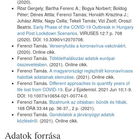
(2020).
Röst Gergely; Bartha Ferenc A.; Bogya Norbert; Boldog
Péter; Dénes Attila; Ferenci Tamás; Horváth Krisztina J.;
Juhász Attila; Nagy Csilla; Tekeli Tamás; Vizi Zsolt; Oroszi
Beatrix.
Early Phase of the COVID-19 Outbreak in Hungary
and Post-Lockdown Scenarios
. VIRUSES 12:7 p. 708
(2020). DOI: 10.3390/v12070708.
Ferenci Tamás.
Versenyfutás a koronavírus-vakcináért
.
(2020). Online cikk.
Ferenci Tamás.
Többlethalálozási adatok európai
összevetésben
. (2021). Online cikk.
Ferenci Tamás.
A magyarországi regisztrált koronavírusos
halottak adatainak elemzése
. (2021). Online cikk.
Ferenci Tamás.
Different approaches to quantify years of
life lost from COVID-19
. Eur J Epidemiol. 2021 Jun 10;1-9.
DOI: 10.1007/s10654-021-00774-0.
Ferenci Tamás.
Bizalmunk az oltásban: bűnök és hibák
.
168 ÓRA 33:44 pp. 36-37., 2 p. (2021).
Ferenci Tamás.
Gondolatok a járványügyi adatok
közléséről
. (2021). Online cikk.
Adatok forrása