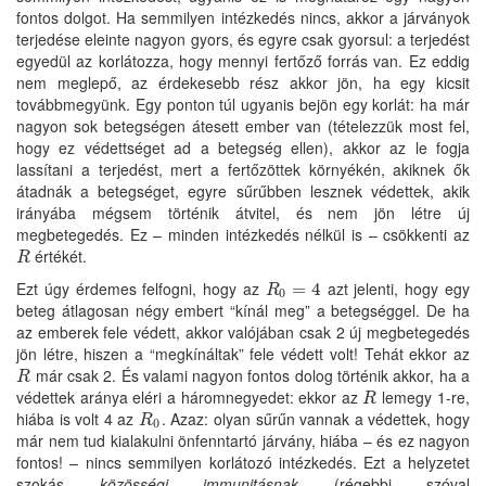
fontos dolgot. Ha semmilyen intézkedés nincs, akkor a járványok
terjedése eleinte nagyon gyors, és egyre csak gyorsul: a terjedést
egyedül az korlátozza, hogy mennyi fertőző forrás van. Ez eddig
nem meglepő, az érdekesebb rész akkor jön, ha egy kicsit
továbbmegyünk. Egy ponton túl ugyanis bejön egy korlát: ha már
nagyon sok betegségen átesett ember van (tételezzük most fel,
hogy ez védettséget ad a betegség ellen), akkor az le fogja
lassítani a terjedést, mert a fertőzöttek környékén, akiknek ők
átadnák a betegséget, egyre sűrűbben lesznek védettek, akik
irányába mégsem történik átvitel, és nem jön létre új
megbetegedés. Ez – minden intézkedés nélkül is – csökkenti az
értékét.
R
R
Ezt úgy érdemes felfogni, hogy az
azt jelenti, hogy egy
R
0
=
=
4
4
R
0
beteg átlagosan négy embert “kínál meg” a betegséggel. De ha
az emberek fele védett, akkor valójában csak 2 új megbetegedés
jön létre, hiszen a “megkínáltak” fele védett volt! Tehát ekkor az
már csak 2. És valami nagyon fontos dolog történik akkor, ha a
R
R
védettek aránya eléri a háromnegyedet: ekkor az
lemegy 1-re,
R
R
hiába is volt 4 az
. Azaz: olyan sűrűn vannak a védettek, hogy
R
0
R
0
már nem tud kialakulni önfenntartó járvány, hiába – és ez nagyon
fontos! – nincs semmilyen korlátozó intézkedés. Ezt a helyzetet
szokás
közösségi immunitásnak
(régebbi szóval