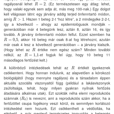
ragályosnál lehet
. (Ez természetesen egy átlag: lehet,
R
=
=
2
2
R
hogy valaki egynek sem adja át, más meg 100-nak.) Egy dolgot
kell világosan látni: egy járvány addig terjed önfenntartó módon,
amíg
. Hiszen 1 beteg 2-t “hoz létre”, a 2 mindegyike 2-2-t,
R
>
>
1
1
R
így a következő – ahogy az epidemiológusok mondják –
generációban már 4 betegünk lesz, aztán 8, aztán 16, és így
tovább. A járvány önfenntartó módon felfut. Ezzel szemben ha
, akkor 16 beteg már csak 8-at fog létrehozni, azután
R
=
=
0
,
5
0
,
5
R
már csak 4 lesz a következő generációban – a járvány kialszik.
(Hogy lehet az
értéke nem egész szám? Minden további
R
R
nélkül, az
-et fogjuk fel úgy, hogy 10 beteg 11
R
=
=
1
,
1
1
,
1
R
másodlagos fertőzést kelt.)
A különböző intézkedések tehát az
értékét igyekeznek
R
R
csökkenteni. Hogy honnan indulunk, az alapvetően a kórokozó
biológiájától (hogy mennyire ragályos) és a társadalom éppen
aktuális szociális viszonyaitól függ (például a lakásviszonyok
zsúfoltsága, tehát, hogy milyen gyakran nyílnak fertőzés
átadására alkalmas utak). Ezt szokták néha elemi reprodukciós
számnak (
) is nevezni, ami a reprodukciós szám akkor, ha a
R
0
R
0
fertőzöttet csupa fogékony veszi körül, és semmilyen korlátozó
intézkedést nem hozunk. Ezt csökkentheti a védőoltás, ha
elérhető, a már meglevő természetes immunitás a betegség