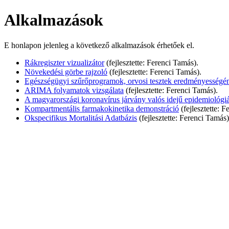
Alkalmazások
E honlapon jelenleg a következő alkalmazások érhetőek el.
Rákregiszter vizualizátor
(fejlesztette: Ferenci Tamás).
Növekedési görbe rajzoló
(fejlesztette: Ferenci Tamás).
Egészségügyi szűrőprogramok, orvosi tesztek eredményességén
ARIMA folyamatok vizsgálata
(fejlesztette: Ferenci Tamás).
A magyarországi koronavírus járvány valós idejű epidemiológiá
Kompartmentális farmakokinetika demonstráció
(fejlesztette: 
Okspecifikus Mortalitási Adatbázis
(fejlesztette: Ferenci Tamás)